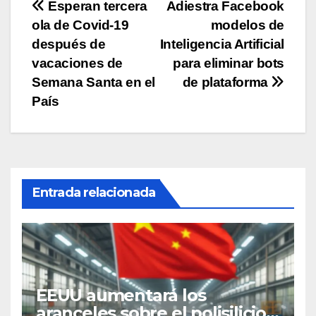
Navegación
Esperan tercera
Adiestra Facebook
ola de Covid-19
modelos de
de
después de
Inteligencia Artificial
entradas
vacaciones de
para eliminar bots
Semana Santa en el
de plataforma
País
Entrada relacionada
EEUU aumentará los
aranceles sobre el polisilicio,