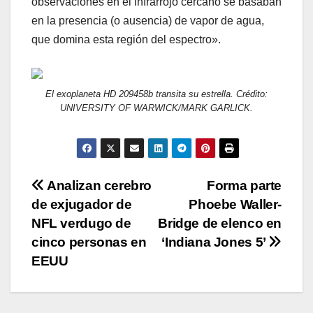
observaciones en el infrarrojo cercano se basaban
en la presencia (o ausencia) de vapor de agua,
que domina esta región del espectro».
El exoplaneta HD 209458b transita su estrella. Crédito:
UNIVERSITY OF WARWICK/MARK GARLICK.
Navegación
Analizan cerebro
Forma parte
de exjugador de
Phoebe Waller-
de
NFL verdugo de
Bridge de elenco en
entradas
cinco personas en
‘Indiana Jones 5’
EEUU