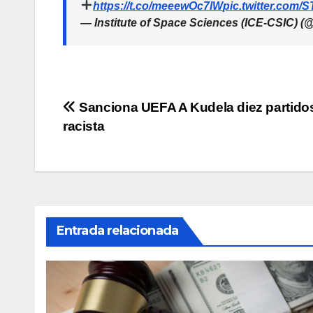
https://t.co/meeewOc7IW
pic.twitter.com/
— Institute of Space Sciences (ICE-CSIC) (
Navegación
Sanciona UEFA A Kudela diez partido
racista
de
entradas
Entrada relacionada