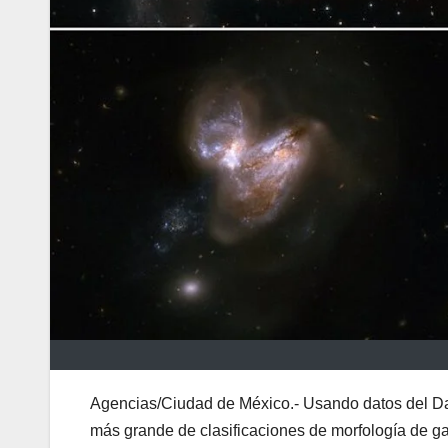
Agencias/Ciudad de México.- Usando datos del Dar
más grande de clasificaciones de morfología de ga