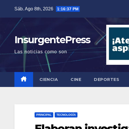
Saltar
Sáb. Ago 8th, 2026
1:16:38 PM
al
contenido
InsurgentePress
Las noticias como son
CIENCIA
CINE
DEPORTES
PRINCIPAL
TECNOLOGÍA
Elaboran investig