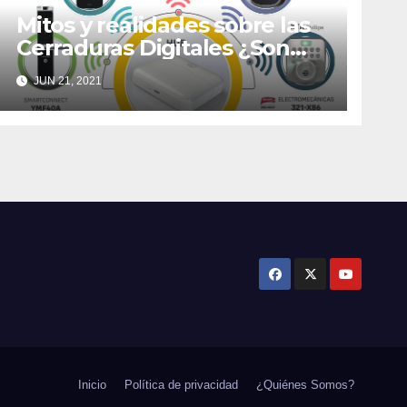
Mitos y realidades sobre las
Cerraduras Digitales ¿Son
realmente seguras?
JUN 21, 2021
Inicio
Política de privacidad
¿Quiénes Somos?