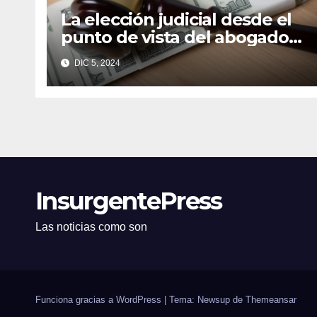
La elección judicial desde el
punto de vista del abogado
Edgar Galindo Macedo
DIC 5, 2024
InsurgentePress
Las noticias como son
Funciona gracias a WordPress
|
Tema: Newsup de
Themeansar