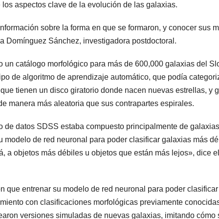
 los aspectos clave de la evolución de las galaxias.
información sobre la forma en que se formaron, y conocer sus mo
ena Domínguez Sánchez, investigadora postdoctoral.
o un catálogo morfológico para más de 600,000 galaxias del Sl
tipo de algoritmo de aprendizaje automático, que podía categor
 que tienen un disco giratorio donde nacen nuevas estrellas, y 
de manera más aleatoria que sus contrapartes espirales.
nto de datos SDSS estaba compuesto principalmente de galaxias 
 su modelo de red neuronal para poder clasificar galaxias más dé
allá, a objetos más débiles u objetos que están más lejos», dice 
ron que entrenar su modelo de red neuronal para poder clasific
iento con clasificaciones morfológicas previamente conocidas
ron versiones simuladas de nuevas galaxias, imitando cómo se