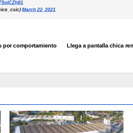
ST5oiCZh81
@ice_csic)
March 22, 2021
s por comportamiento
Llega a pantalla chica re