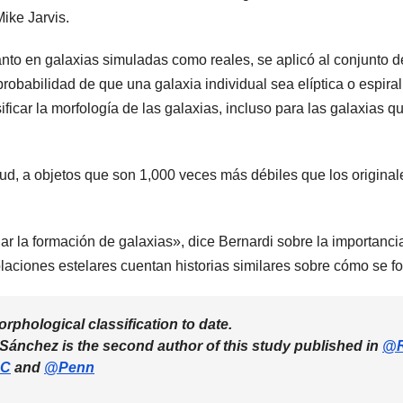
Mike Jarvis.
nto en galaxias simuladas como reales, se aplicó al conjunto d
probabilidad de que una galaxia individual sea elíptica o espir
ficar la morfología de las galaxias, incluso para las galaxias q
ud, a objetos que son 1,000 veces más débiles que los origina
r la formación de galaxias», dice Bernardi sobre la importancia
oblaciones estelares cuentan historias similares sobre cómo se f
rphological classification to date.
ánchez is the second author of this study published in
@R
UC
and
@Penn