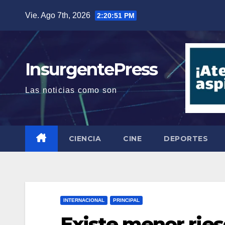
Saltar
Vie. Ago 7th, 2026
2:20:51 PM
al
contenido
InsurgentePress
Las noticias como son
CIENCIA
CINE
DEPORTES
INTERNACIONAL
PRINCIPAL
Existe menor rie