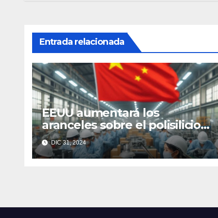
Entrada relacionada
EEUU aumentará los
aranceles sobre el polisilicio,
las obleas y el wolframio
DIC 31, 2024
chinos