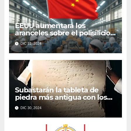
EEUU aumentará los
aranceles sobre el polisilicio,
las obleas y el wolframio
DIC 31, 2024
chinos
Subastarán la tableta de
piedra más antigua con los
Diez Mandamientos
DIC 30, 2024