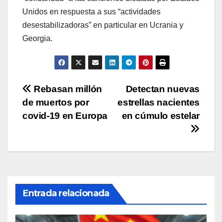
Unidos en respuesta a sus “actividades
desestabilizadoras” en particular en Ucrania y
Georgia.
Navegación
Rebasan millón
Detectan nuevas
de muertos por
estrellas nacientes
de
covid-19 en Europa
en cúmulo estelar
entradas
Entrada relacionada