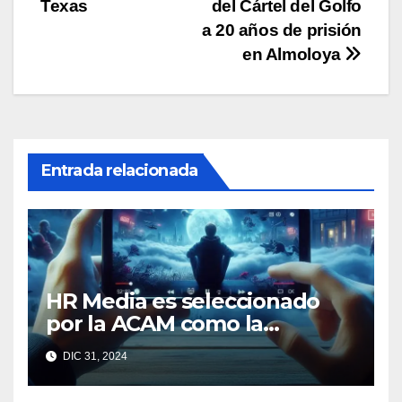
de
Texas
del Cártel del Golfo
entradas
a 20 años de prisión
en Almoloya
Entrada relacionada
HR Media es seleccionado
por la ACAM como la
medición oficial de
DIC 31, 2024
audiencias de video en
México