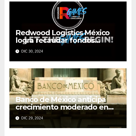
Redwood Logistics México
logra recaudar fondos
mediante su evento anual
DIC 30, 2024
Redwood Games
Banco de México anticipa
crecimiento moderado en
economías regionales pese a
DIC 29, 2024
desafíos