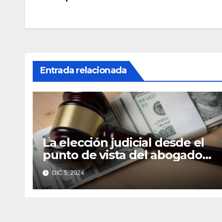
de
entradas
Entrada relacionada
La elección judicial desde el
punto de vista del abogado
Edgar Galindo Macedo
DIC 5, 2024