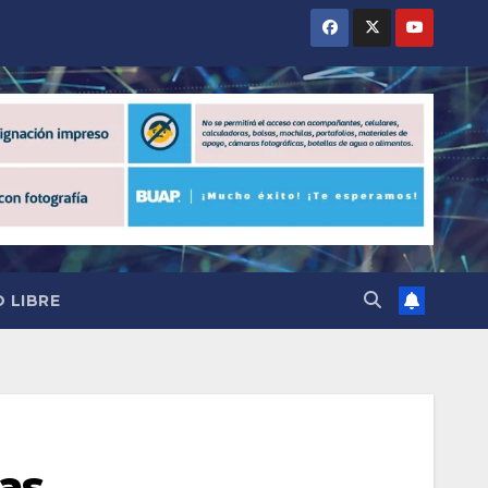
 LIBRE
las