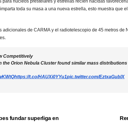
 para núcleos prestelares y estrellas recién nacidas favorecerí
mparta toda su masa a una nueva estrella, esto muestra que el f
os adicionales de CARMA y el radiotelescopio de 45 metros de 
es.
w Competitively
 in the Orion Nebula Cluster found similar mass distributio
NXwKWtQ
https://t.co/HAUXi0YYu1
pic.twitter.com/EztxaGubIX
bes fundar superliga en
Re