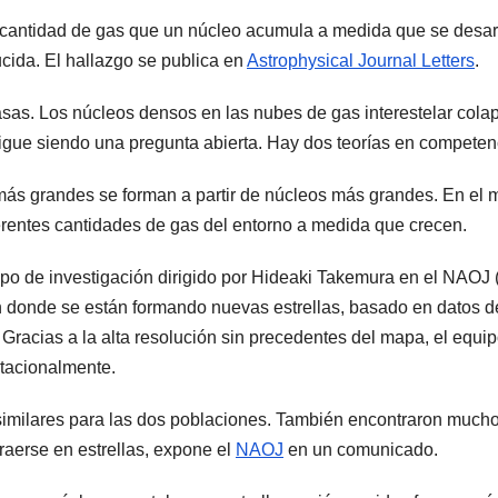
a cantidad de gas que un núcleo acumula a medida que se desarrol
ducida. El hallazgo se publica en
Astrophysical Journal Letters
.
asas. Los núcleos densos en las nubes de gas interestelar colap
 sigue siendo una pregunta abierta. Hay dos teorías en competen
 más grandes se forman a partir de núcleos más grandes. En el 
entes cantidades de gas del entorno a medida que crecen.
uipo de investigación dirigido por Hideaki Takemura en el NAO
 donde se están formando nuevas estrellas, basado en datos d
acias a la alta resolución sin precedentes del mapa, el equip
tacionalmente.
 similares para las dos poblaciones. También encontraron muc
raerse en estrellas, expone el
NAOJ
en un comunicado.