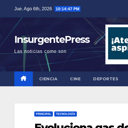
Saltar
Jue. Ago 6th, 2026
10:14:48 PM
al
contenido
InsurgentePress
Las noticias como son
CIENCIA
CINE
DEPORTES
PRINCIPAL
TECNOLOGÍA
Evoluciona gas den