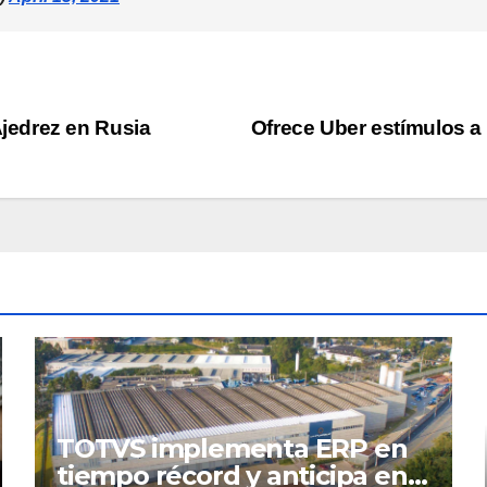
jedrez en Rusia
Ofrece Uber estímulos a
TOTVS implementa ERP en
tiempo récord y anticipa en