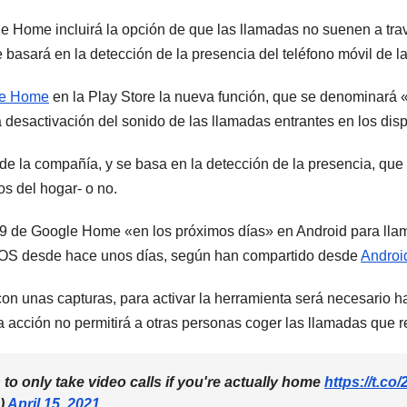
 Home incluirá la opción de que las llamadas no suenen a travé
basará en la detección de la presencia del teléfono móvil de l
e Home
en la Play Store la nueva función, que se denominará «
la desactivación del sonido de las llamadas entrantes en los dis
 de la compañía, y se basa en la detección de la presencia, que
os del hogar- o no.
1.9 de Google Home «en los próximos días» en Android para lla
s iOS desde hace unos días, según han compartido desde
Androi
 unas capturas, para activar la herramienta será necesario habi
 acción no permitirá a otras personas coger las llamadas que r
 only take video calls if you're actually home
https://t.c
)
April 15, 2021