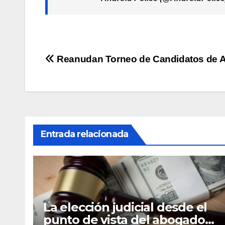
Navegación
Reanudan Torneo de Candidatos de A
de
entradas
Entrada relacionada
La elección judicial desde el
punto de vista del abogado