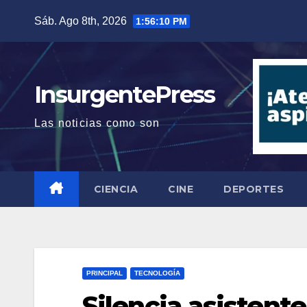
Saltar
Sáb. Ago 8th, 2026
1:56:11 PM
al
contenido
InsurgentePress
Las noticias como son
CIENCIA
CINE
DEPORTES
PRINCIPAL
TECNOLOGÍA
Silencia asistent