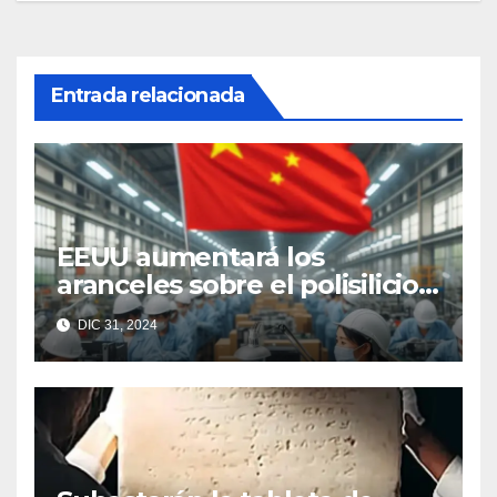
Entrada relacionada
EEUU aumentará los
aranceles sobre el polisilicio,
las obleas y el wolframio
DIC 31, 2024
chinos