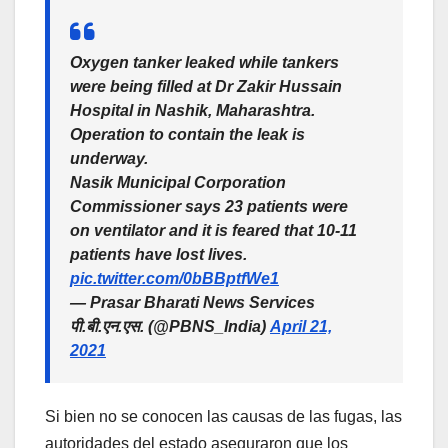
Oxygen tanker leaked while tankers
were being filled at Dr Zakir Hussain
Hospital in Nashik, Maharashtra.
Operation to contain the leak is
underway.
Nasik Municipal Corporation
Commissioner says 23 patients were
on ventilator and it is feared that 10-11
patients have lost lives.
pic.twitter.com/0bBBptfWe1
— Prasar Bharati News Services
पी.बी.एन.एस. (@PBNS_India)
April 21,
2021
Si bien no se conocen las causas de las fugas, las
autoridades del estado aseguraron que los