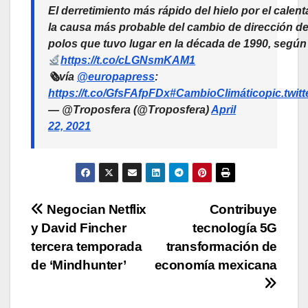
El derretimiento más rápido del hielo por el calen
la causa más probable del cambio de dirección de 
polos que tuvo lugar en la década de 1990, según
https://t.co/cLGNsmKAM1
🗞vía
@europapress
:
https://t.co/GfsFAfpFDx
#CambioClimático
pic.twi
— @Troposfera (@Troposfera)
April
22, 2021
Navegación
Negocian Netflix
Contribuye
y David Fincher
tecnología 5G
de
tercera temporada
transformación de
entradas
de ‘Mindhunter’
economía mexicana