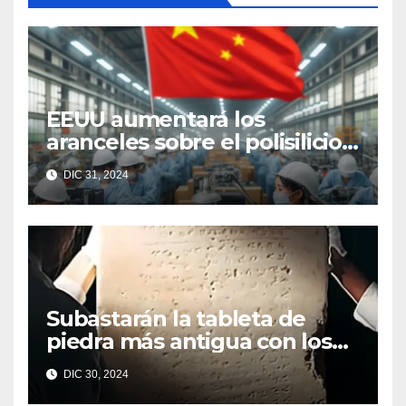
EEUU aumentará los
aranceles sobre el polisilicio,
las obleas y el wolframio
DIC 31, 2024
chinos
Subastarán la tableta de
piedra más antigua con los
Diez Mandamientos
DIC 30, 2024