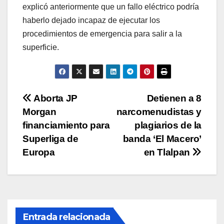
explicó anteriormente que un fallo eléctrico podría
haberlo dejado incapaz de ejecutar los
procedimientos de emergencia para salir a la
superficie.
Navegación
Aborta JP
Detienen a 8
Morgan
narcomenudistas y
de
financiamiento para
plagiarios de la
entradas
Superliga de
banda ‘El Macero’
Europa
en Tlalpan
Entrada relacionada