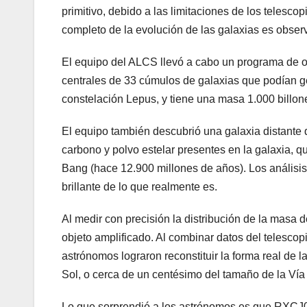
primitivo, debido a las limitaciones de los telesc
completo de la evolución de las galaxias es obser
El equipo del ALCS llevó a cabo un programa de o
centrales de 33 cúmulos de galaxias que podían g
constelación Lepus, y tiene una masa 1.000 billone
El equipo también descubrió una galaxia distante q
carbono y polvo estelar presentes en la galaxia, 
Bang (hace 12.900 millones de años). Los análisis
brillante de lo que realmente es.
Al medir con precisión la distribución de la masa d
objeto amplificado. Al combinar datos del telesco
astrónomos lograron reconstituir la forma real de
Sol, o cerca de un centésimo del tamaño de la Vía
Lo que sorprendió a los astrónomos es que RXCJ06