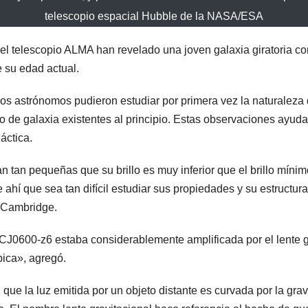
telescopio espacial Hubble de la NASA/ESA
el telescopio ALMA han revelado una joven galaxia giratoria c
 su edad actual.
 los astrónomos pudieron estudiar por primera vez la naturalez
tipo de galaxia existentes al principio. Estas observaciones ay
áctica.
n tan pequeñas que su brillo es muy inferior que el brillo mín
e ahí que sea tan difícil estudiar sus propiedades y su estructur
e Cambridge.
J0600-z6 estaba considerablemente amplificada por el lente gra
pica», agregó.
l que la luz emitida por un objeto distante es curvada por la 