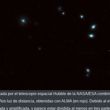
a por el telescopio espacial Hubble de la NASA/ESA combinad
s luz de distancia, obtenidas con ALMA (en rojo). Debido al ef
da y amplificada, y parece estar dividida al menos en tres pa