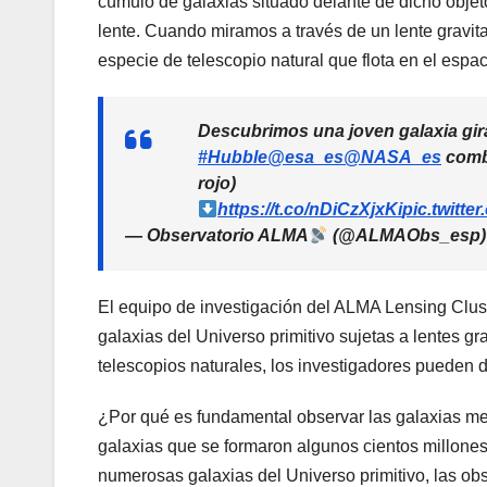
cúmulo de galaxias situado delante de dicho objet
lente. Cuando miramos a través de un lente gravitac
especie de telescopio natural que flota en el espac
Descubrimos una joven galaxia gi
#Hubble
@esa_es
@NASA_es
combi
rojo)
https://t.co/nDiCzXjxKi
pic.twitt
— Observatorio ALMA
(@ALMAObs_esp
El equipo de investigación del ALMA Lensing Clus
galaxias del Universo primitivo sujetas a lentes g
telescopios naturales, los investigadores pueden d
¿Por qué es fundamental observar las galaxias men
galaxias que se formaron algunos cientos millone
numerosas galaxias del Universo primitivo, las ob