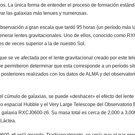
opios. La única forma de entender el proceso de formación está
var las galaxias más tenues y numerosas.
bservación a gran escala que tardó 95 horas (un período más l
enerar lentes gravitacionales. Uno de ellos, conocido como RX
s de veces superior a la de nuestro Sol.
ue se ve afectada por el lente gravitacional creado por este tel
que permitieron determinar que esta corresponde a un período s
 posteriores realizados con los datos de ALMA y del observator
el cúmulo de galaxias, se puede «deshacer» el efecto del lente g
pio espacial Hubble y el Very Large Telescope del Observatorio 
 la galaxia RXCJ0600-z6. Su masa total es cerca de 2,000 a 3,00
 Láctea.
00-z6 está girando. Tradicionalmente, se creía que el gas pre