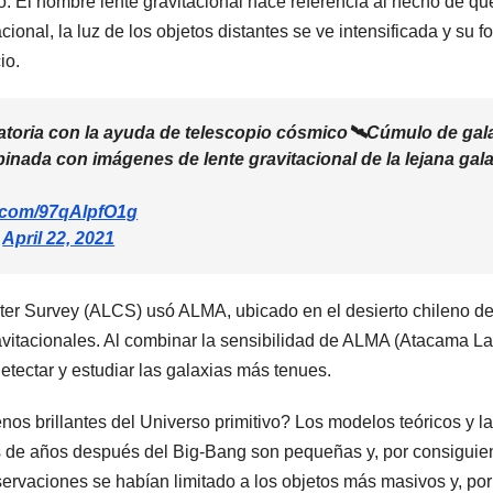
o. El nombre lente gravitacional hace referencia al hecho de q
ional, la luz de los objetos distantes se ve intensificada y su 
io.
ratoria con la ayuda de telescopio cósmico🛰Cúmulo de ga
nada con imágenes de lente gravitacional de la lejana ga
er.com/97qAlpfO1g
)
April 22, 2021
ter Survey (ALCS) usó ALMA, ubicado en el desierto chileno d
ravitacionales. Al combinar la sensibilidad de ALMA (Atacama La
etectar y estudiar las galaxias más tenues.
os brillantes del Universo primitivo? Los modelos teóricos y l
s de años después del Big-Bang son pequeñas y, por consiguie
servaciones se habían limitado a los objetos más masivos y, po