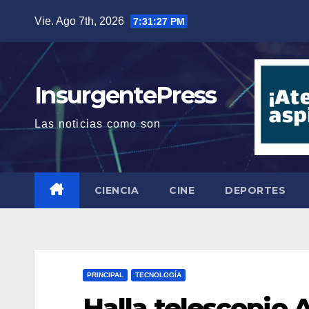
Saltar
Vie. Ago 7th, 2026
7:31:29 PM
al
contenido
InsurgentePress
Las noticias como son
CIENCIA
CINE
DEPORTES
PRINCIPAL
TECNOLOGÍA
Halla telescopio