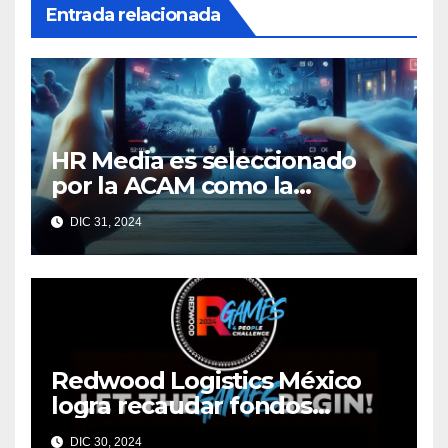
Entrada relacionada
HR Media es seleccionado
por la ACAM como la
medición oficial de
DIC 31, 2024
audiencias de video en
México
Redwood Logistics México
logra recaudar fondos
mediante su evento anual
DIC 30, 2024