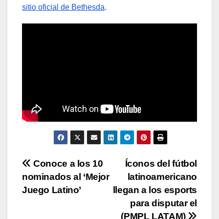
sitio oficial de Bethesda
.
Navegación
Conoce a los 10
Íconos del fútbol
nominados al ‘Mejor
latinoamericano
de
Juego Latino’
llegan a los esports
entradas
para disputar el
(PMPL LATAM)