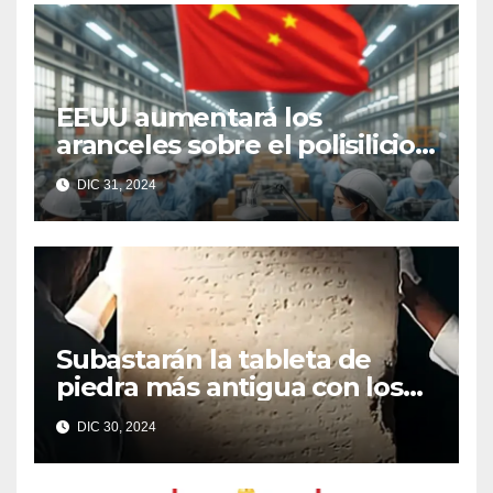
EEUU aumentará los
aranceles sobre el polisilicio,
las obleas y el wolframio
DIC 31, 2024
chinos
Subastarán la tableta de
piedra más antigua con los
Diez Mandamientos
DIC 30, 2024