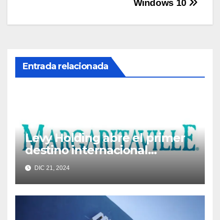
entradas
Windows 10
Entrada relacionada
Levy Holding abre el primer
destino internacional
Latitude Margaritaville
DIC 21, 2024