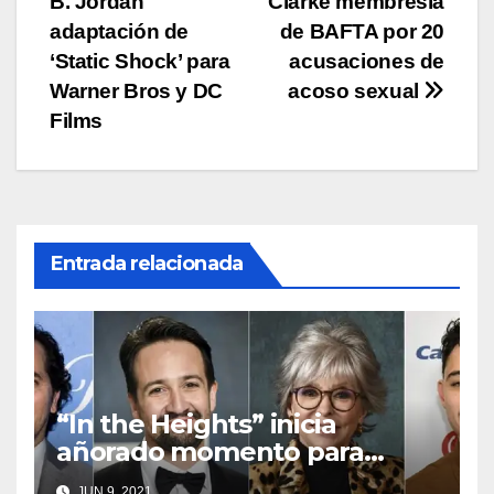
B. Jordan
Clarke membresía
de
adaptación de
de BAFTA por 20
entradas
‘Static Shock’ para
acusaciones de
Warner Bros y DC
acoso sexual
Films
Entrada relacionada
“In the Heights” inicia
añorado momento para
latinos en cine
JUN 9, 2021