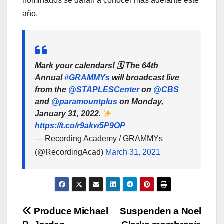
nominados se darán a conocer más adelante este
año.
Mark your calendars! 🗓 The 64th
Annual
#GRAMMYs
will broadcast live
from the
@STAPLESCenter
on
@CBS
and
@paramountplus
on Monday,
January 31, 2022.
https://t.co/r9akw5P9OP
— Recording Academy / GRAMMYs
(@RecordingAcad)
March 31, 2021
Navegación
Produce Michael
Suspenden a Noel