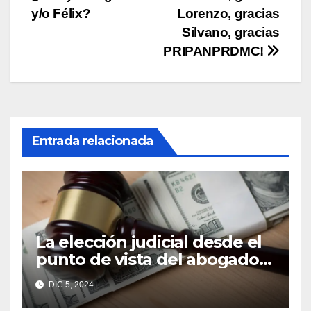
de
y/o Félix?
Lorenzo, gracias
entradas
Silvano, gracias
PRIPANPRDMC!
Entrada relacionada
La elección judicial desde el
punto de vista del abogado
Edgar Galindo Macedo
DIC 5, 2024