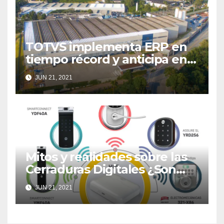
TOTVS implementa ERP en
tiempo récord y anticipa en
tres meses el inicio de las
JUN 21, 2021
actividades de HND en
México
Mitos y realidades sobre las
Cerraduras Digitales ¿Son
realmente seguras?
JUN 21, 2021