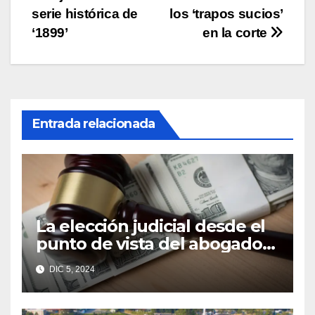
de
serie histórica de
los ‘trapos sucios’
entradas
‘1899’
en la corte
Entrada relacionada
La elección judicial desde el
punto de vista del abogado
Edgar Galindo Macedo
DIC 5, 2024