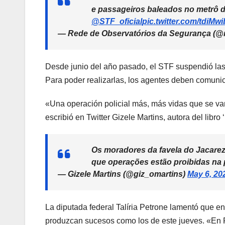
e passageiros baleados no metrô d
@STF_oficial
pic.twitter.com/tdiMw
— Rede de Observatórios da Segurança (
Desde junio del año pasado, el STF suspendió las 
Para poder realizarlas, los agentes deben comunica
«Una operación policial más, más vidas que se van
escribió en Twitter Gizele Martins, autora del libro 
Os moradores da favela do Jacarez
que operações estão proibidas na 
— Gizele Martins (@giz_omartins)
May 6, 20
La diputada federal Talíria Petrone lamentó que 
produzcan sucesos como los de este jueves. «En R