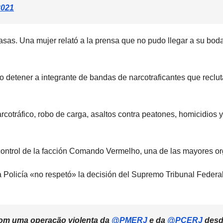
2021
 casas. Una mujer relató a la prensa que no pudo llegar a su bod
o detener a integrante de bandas de narcotraficantes que reclu
rcotráfico, robo de carga, asaltos contra peatones, homicidios 
.
ontrol de la facción Comando Vermelho, una de las mayores org
 Policía «no respetó» la decisión del Supremo Tribunal Federal
com uma operação violenta da
@PMERJ
e da
@PCERJ
desd