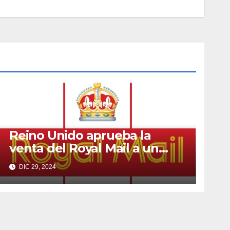
Reino Unido aprueba la
venta del Royal Mail a un
multimillonario checo
DIC 29, 2024