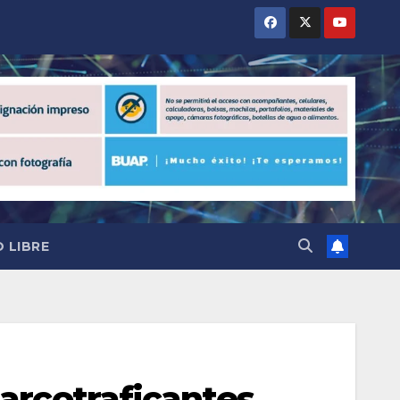
 LIBRE
narcotraficantes