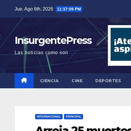
Saltar
Jue. Ago 6th, 2026
11:37:10 PM
al
contenido
InsurgentePress
Las noticias como son
CIENCIA
CINE
DEPORTES
INTERNACIONAL
PRINCIPAL
Arroja 25 muertos