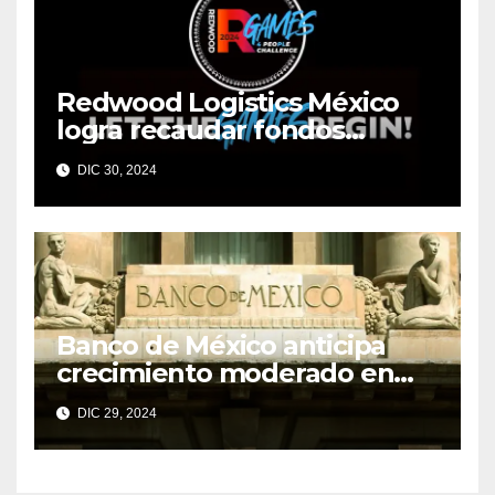
Redwood Logistics México
logra recaudar fondos
mediante su evento anual
DIC 30, 2024
Redwood Games
Banco de México anticipa
crecimiento moderado en
economías regionales pese a
DIC 29, 2024
desafíos