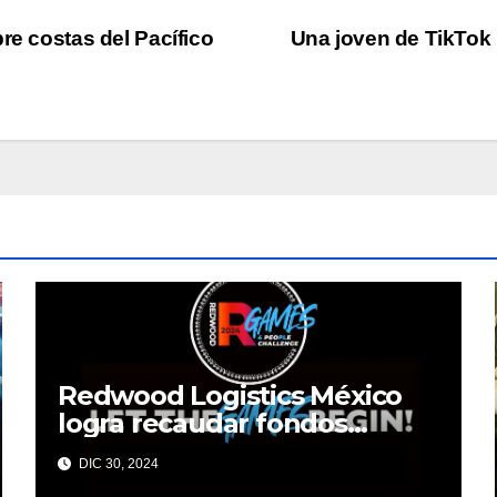
re costas del Pacífico
Una joven de TikTok 
Redwood Logistics México
logra recaudar fondos
mediante su evento anual
DIC 30, 2024
Redwood Games