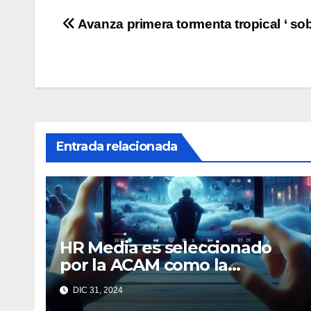
Navegación
Avanza primera tormenta tropical ‘ sob
de
entradas
Entrada relacionada
HR Media es seleccionado
por la ACAM como la
medición oficial de
DIC 31, 2024
audiencias de video en