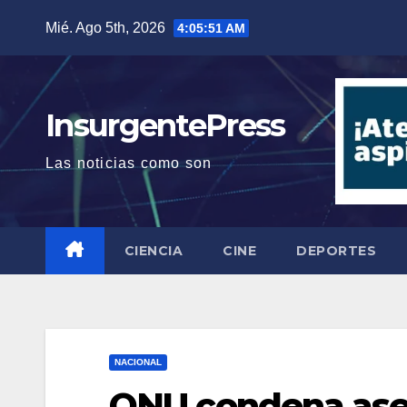
Saltar
Mié. Ago 5th, 2026
4:05:52 AM
al
contenido
InsurgentePress
Las noticias como son
CIENCIA
CINE
DEPORTES
NACIONAL
ONU condena ases