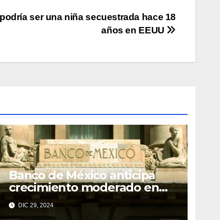
podría ser una niña secuestrada hace 18
años en EEUU
Banco de México anticipa
crecimiento moderado en
economías regionales pese a
DIC 29, 2024
desafíos