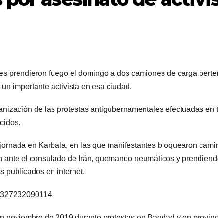
es prendieron fuego el domingo a dos camiones de carga perte
 un importante activista en esa ciudad.
anización de las protestas antigubernamentales efectuadas en t
cidos.
jornada en Karbala, en las que manifestantes bloquearon cami
 ante el consulado de Irán, quemando neumáticos y prendiendo 
s publicados en internet.
466327232090114
en noviembre de 2019 durante protestas en Bagdad y en provincia