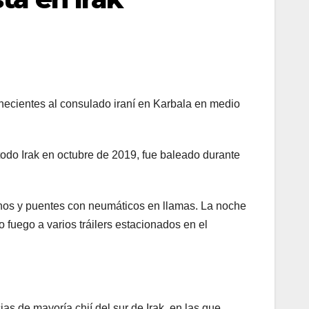
necientes al consulado iraní en Karbala en medio
odo Irak en octubre de 2019, fue baleado durante
nos y puentes con neumáticos en llamas. La noche
fuego a varios tráilers estacionados en el
s de mayoría chií del sur de Irak, en las que