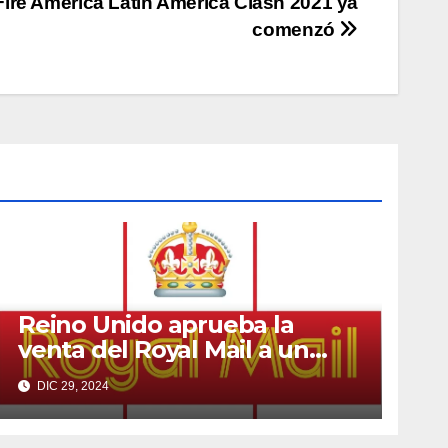
Fire América Latin America Clash 2021 ya
comenzó
Reino Unido aprueba la
venta del Royal Mail a un
multimillonario checo
DIC 29, 2024