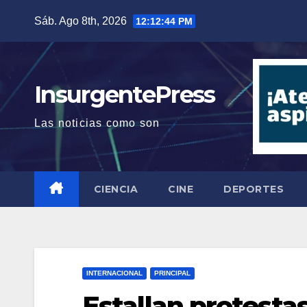
Saltar
Sáb. Ago 8th, 2026
12:12:44 PM
al
contenido
InsurgentePress
Las noticias como son
CIENCIA
CINE
DEPORTES
INTERNACIONAL
PRINCIPAL
Estallan protestas