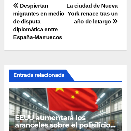
Navegación
Despiertan
La ciudad de Nueva
migrantes en medio
York renace tras un
de
de disputa
año de letargo
entradas
diplomática entre
España-Marruecos
Entrada relacionada
EEUU aumentará los
aranceles sobre el polisilicio,