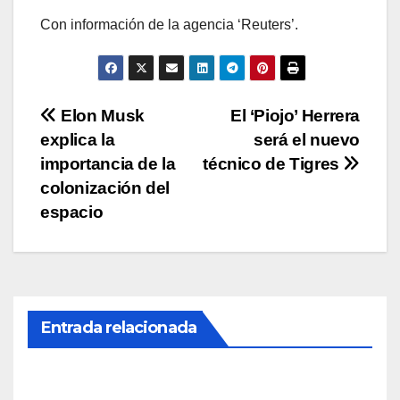
Con información de la agencia ‘Reuters’.
Navegación
Elon Musk
El ‘Piojo’ Herrera
explica la
será el nuevo
de
importancia de la
técnico de Tigres
entradas
colonización del
espacio
Entrada relacionada