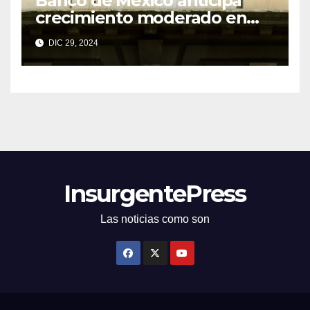
Banco de México anticipa
crecimiento moderado en
economías regionales pese a
DIC 29, 2024
desafíos
InsurgentePress
Las noticias como son