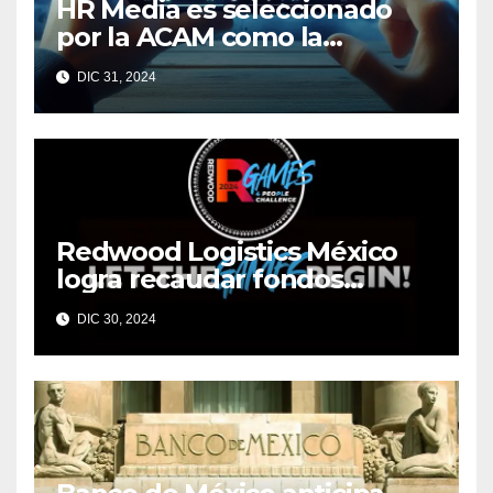
HR Media es seleccionado
por la ACAM como la
medición oficial de
DIC 31, 2024
audiencias de video en
México
Redwood Logistics México
logra recaudar fondos
mediante su evento anual
DIC 30, 2024
Redwood Games