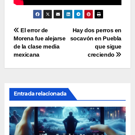
Navegación
El error de
Hay dos perros en
Morena fue alejarse
socavón en Puebla
de
de la clase media
que sigue
entradas
mexicana
creciendo
Entrada relacionada