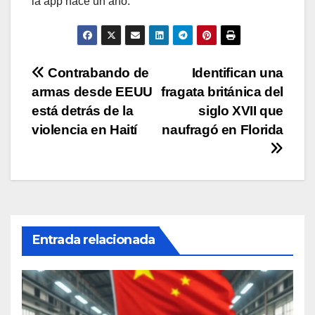
la app hace un año.
Navegación
Contrabando de
Identifican una
armas desde EEUU
fragata británica del
de
está detrás de la
siglo XVII que
entradas
violencia en Haití
naufragó en Florida
Entrada relacionada