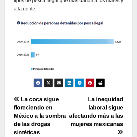
tipos de pesca ilegal que más dañan a los mares y
a la gente.
Navegación
La coca sigue
La inequidad
floreciendo en
laboral sigue
de
México a la sombra
afectando más a las
entradas
de las drogas
mujeres mexicanas
sintéticas