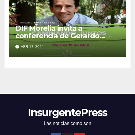
DIF Morelia invita a
conferencia de Gerardo
Gaya, referente en México y
ABR 17, 2024
el mundo sobre autismo
InsurgentePress
Las noticias como son