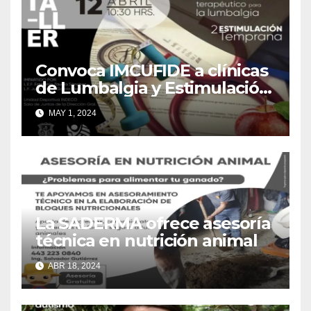
Convoca IMCUFIDE a clínicas
de Lumbalgia y Estimulación
Temprana
MAY 1, 2024
La SADERMA ofrece asesoría
técnica en nutrición animal
ABR 18, 2024