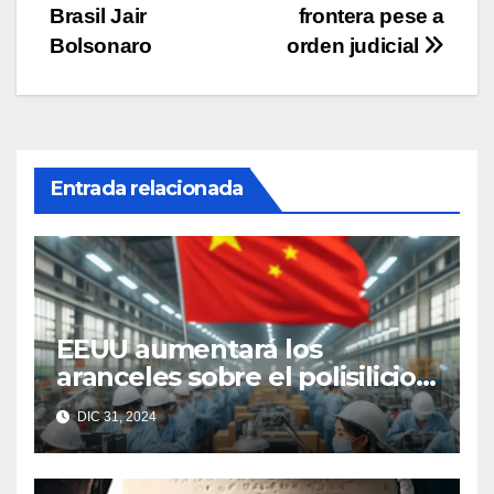
Brasil Jair
frontera pese a
Bolsonaro
orden judicial
Entrada relacionada
EEUU aumentará los
aranceles sobre el polisilicio,
las obleas y el wolframio
DIC 31, 2024
chinos