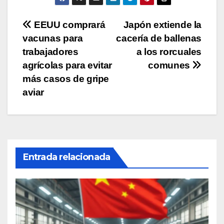
Navegación
EEUU comprará
Japón extiende la
vacunas para
cacería de ballenas
de
trabajadores
a los rorcuales
entradas
agrícolas para evitar
comunes
más casos de gripe
aviar
Entrada relacionada