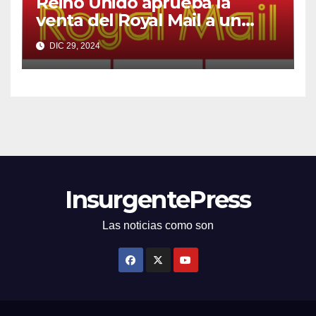
Reino Unido aprueba la
venta del Royal Mail a un
multimillonario checo
DIC 29, 2024
InsurgentePress
Las noticias como son