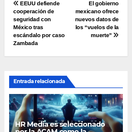
Navegación
EEUU defiende
El gobierno
cooperación de
mexicano ofrece
de
seguridad con
nuevos datos de
entradas
México tras
los “vuelos de la
escándalo por caso
muerte”
Zambada
Entrada relacionada
HR Media es seleccionado
por la ACAM como la