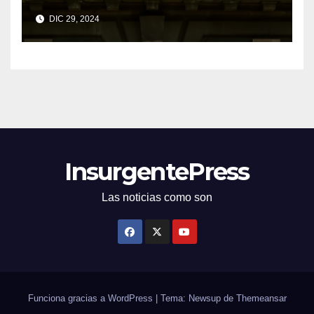
economías regionales pese a
DIC 29, 2024
desafíos
InsurgentePress
Las noticias como son
Funciona gracias a WordPress
|
Tema: Newsup de
Themeansar