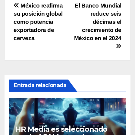
Navegación
México reafirma
El Banco Mundial
su posición global
reduce seis
de
como potencia
décimas el
entradas
exportadora de
crecimiento de
cerveza
México en el 2024
Entrada relacionada
HR Media es seleccionado