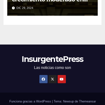
economías regionales pese a
DIC 29, 2024
desafíos
InsurgentePress
Las noticias como son
Funciona gracias a WordPress
|
Tema: Newsup de
Themeansar