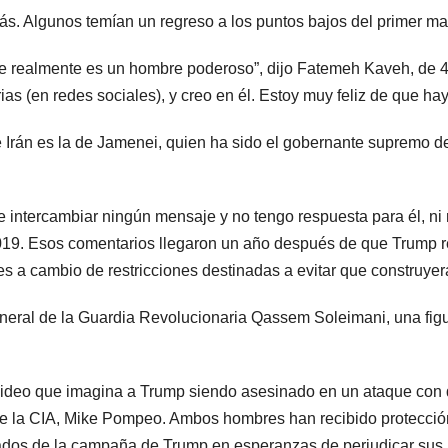
más. Algunos temían un regreso a los puntos bajos del primer m
e realmente es un hombre poderoso”, dijo Fatemeh Kaveh, de 4
ias (en redes sociales), y creo en él. Estoy muy feliz de que ha
e Irán es la de Jamenei, quien ha sido el gobernante supremo d
ntercambiar ningún mensaje y no tengo respuesta para él, ni re
2019. Esos comentarios llegaron un año después de que Trump r
ales a cambio de restricciones destinadas a evitar que construy
eneral de la Guardia Revolucionaria Qassem Soleimani, una figu
ideo que imagina a Trump siendo asesinado en un ataque con dro
de la CIA, Mike Pompeo. Ambos hombres han recibido protección
iados de la campaña de Trump en esperanzas de perjudicar sus 