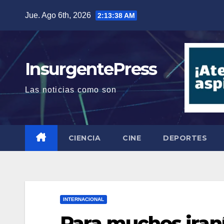
Saltar
Jue. Ago 6th, 2026
2:13:39 AM
al
contenido
InsurgentePress
Las noticias como son
CIENCIA
CINE
DEPORTES
INTERNACIONAL
Para muchos iraní