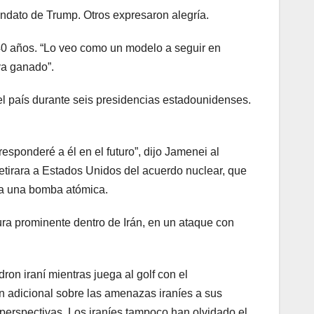
andato de Trump. Otros expresaron alegría.
0 años. “Lo veo como un modelo a seguir en
ya ganado”.
el país durante seis presidencias estadounidenses.
sponderé a él en el futuro”, dijo Jamenei al
etirara a Estados Unidos del acuerdo nuclear, que
era una bomba atómica.
ra prominente dentro de Irán, en un ataque con
n iraní mientras juega al golf con el
 adicional sobre las amenazas iraníes a sus
perspectivas. Los iraníes tampoco han olvidado el