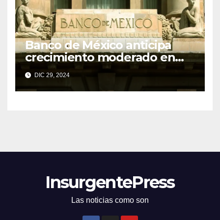
Banco de México anticipa
crecimiento moderado en
economías regionales pese a
DIC 29, 2024
desafíos
InsurgentePress
Las noticias como son