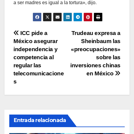
a ser madres es igual a la tortura», dijo.
Navegación
ICC pide a
Trudeau expresa a
México asegurar
Sheinbaum las
de
independencia y
«preocupaciones»
entradas
competencia al
sobre las
regular las
inversiones chinas
telecomunicacione
en México
s
Entrada relacionada