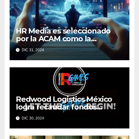
HR Media es seleccionado
por la ACAM como la
medición oficial de
DIC 31, 2024
audiencias de video en
México
Redwood Logistics México
logra recaudar fondos
mediante su evento anual
DIC 30, 2024
Redwood Games