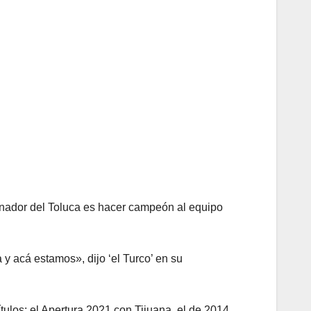
enador del Toluca es hacer campeón al equipo
 y acá estamos», dijo ‘el Turco’ en su
tulos: el Apertura 2021 con Tijuana, el de 2014