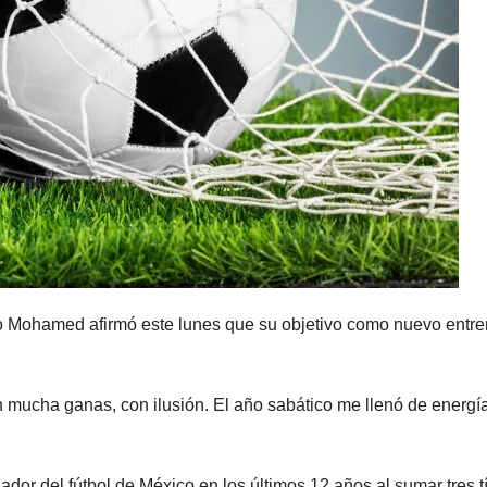
io Mohamed afirmó este lunes que su objetivo como nuevo entr
con mucha ganas, con ilusión. El año sabático me llenó de energía
r del fútbol de México en los últimos 12 años al sumar tres tí