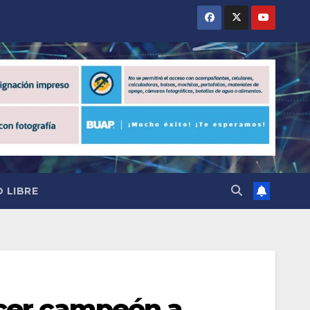
 LIBRE
acer campeón a