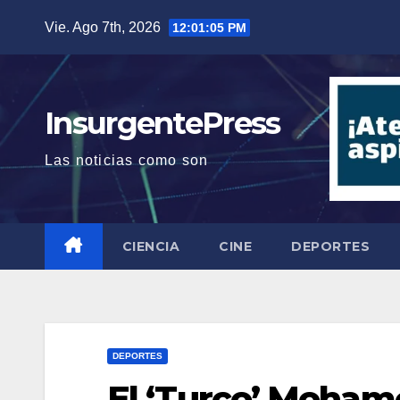
Saltar
Vie. Ago 7th, 2026
12:01:06 PM
al
contenido
InsurgentePress
Las noticias como son
CIENCIA
CINE
DEPORTES
DEPORTES
El ‘Turco’ Mohame