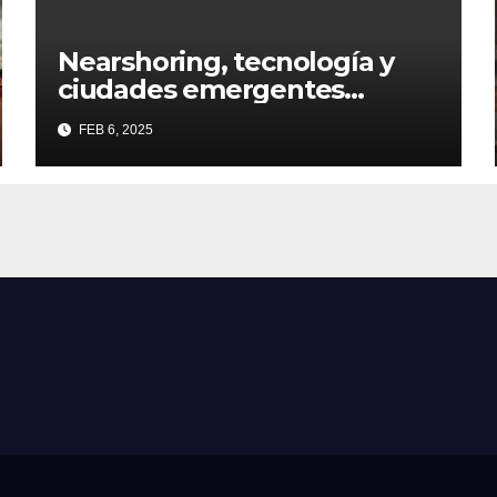
Nearshoring, tecnología y
ciudades emergentes
definirán al Real Estate
FEB 6, 2025