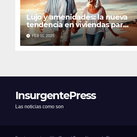
Lujo y amenidades: la nueva
tendencia en viviendas para
la tercera edad
FEB 11, 2025
InsurgentePress
Las noticias como son