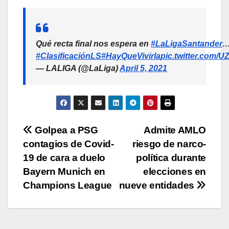
Qué recta final nos espera en
#LaLigaSantander
#ClasificaciónLS
#HayQueVivirla
pic.twitter.com/
— LALIGA (@LaLiga)
April 5, 2021
Navegación
Golpea a PSG
Admite AMLO
contagios de Covid-
riesgo de narco-
de
19 de cara a duelo
política durante
entradas
Bayern Munich en
elecciones en
Champions League
nueve entidades