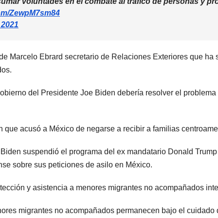
 sumar voluntades en el combate al tráfico de personas y p
.com/ZewpM7sm84
, 2021
 Marcelo Ebrard secretario de Relaciones Exteriores que ha s
dos.
obierno del Presidente Joe Biden debería resolver el problema
n que acusó a México de negarse a recibir a familias centroame
e Biden suspendió el programa del ex mandatario Donald Trump 
nse sobre sus peticiones de asilo en México.
otección y asistencia a menores migrantes no acompañados interc
nores migrantes no acompañados permanecen bajo el cuidado de 