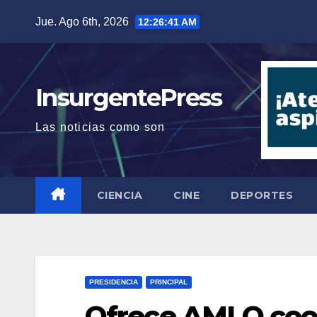
Saltar
Jue. Ago 6th, 2026
12:26:42 AM
al
contenido
InsurgentePress
Las noticias como son
CIENCIA
CINE
DEPORTES
PRESIDENCIA
PRINCIPAL
Ofrece AMLO coop