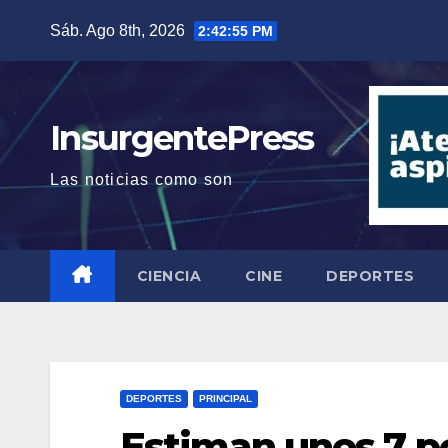
Saltar
Sáb. Ago 8th, 2026
2:42:56 PM
al
contenido
InsurgentePress
Las noticias como son
CIENCIA
CINE
DEPORTES
DEPORTES
PRINCIPAL
Estiman unos 7 po