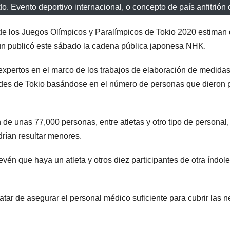
do. Evento deportivo internacional, o concepto de país anfitrión 
e los Juegos Olímpicos y Paralímpicos de Tokio 2020 estiman q
gún publicó este sábado la cadena pública japonesa NHK.
xpertos en el marco de los trabajos de elaboración de medidas a
dades de Tokio basándose en el número de personas que dieron p
 de unas 77,000 personas, entre atletas y otro tipo de persona
odrían resultar menores.
vén que haya un atleta y otros diez participantes de otra índole
tar de asegurar el personal médico suficiente para cubrir las n