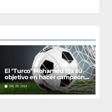
El ‘Turco’ Mohamed fija su
objetivo en hacer campeón a
Toluca
DIC 29, 2024