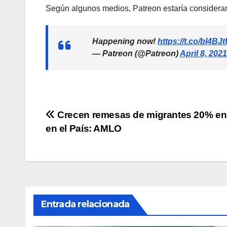
Según algunos medios, Patreon estaría consideran
Happening now!
https://t.co/bI4BJ
— Patreon (@Patreon)
April 8, 2021
Navegación
Crecen remesas de migrantes 20% en p
en el País: AMLO
de
entradas
Entrada relacionada