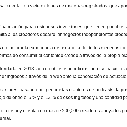
a, cuenta con siete millones de mecenas registrados, que apor
nanciación para costear sus inversiones, que tienen por objetivo
mita a los creadores desarrollar negocios independientes prósp
s en mejorar la experiencia de usuario tanto de los mecenas c
ormas de consumir el contenido creado a través de la propia p
ndada en 2013, aún no obtiene beneficios, pero se ha visto fa
er ingresos a través de la web ante la cancelación de actuacio
critores, pasando por periodistas o autores de podcasts- la po
je de entre el 5 % y el 12 % de esos ingresos y una cantidad p
 a día de hoy cuenta con más de 200,000 creadores apoyados p
urnal.