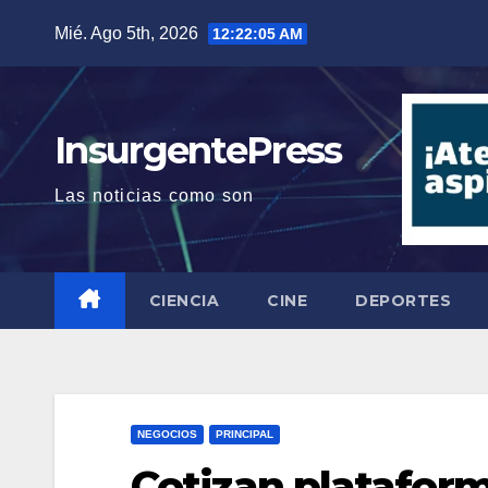
Saltar
Mié. Ago 5th, 2026
12:22:06 AM
al
contenido
InsurgentePress
Las noticias como son
CIENCIA
CINE
DEPORTES
NEGOCIOS
PRINCIPAL
Cotizan plataform