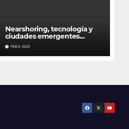
Nearshoring, tecnología y
ciudades emergentes
definirán al Real Estate
FEB 6, 2025