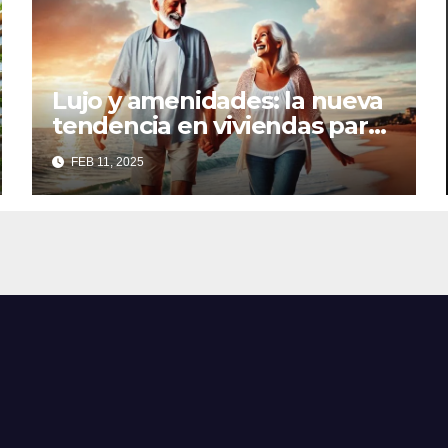
Lujo y amenidades: la nueva
tendencia en viviendas para
la tercera edad
FEB 11, 2025