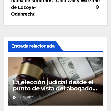
entradas
trama de sobornos
Cold War y Warzone
de Lozoya-
Odebrecht
Entrada relacionada
La elección judicial desde el
punto de vista del abogado
Edgar Galindo Macedo
DIC 5, 2024