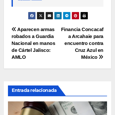
Navegación
Aparecen armas
Financia Concacaf
robados a Guardia
a Arcahaie para
de
Nacional en manos
encuentro contra
entradas
de Cártel Jalisco:
Cruz Azul en
AMLO
México
Entrada relacionada