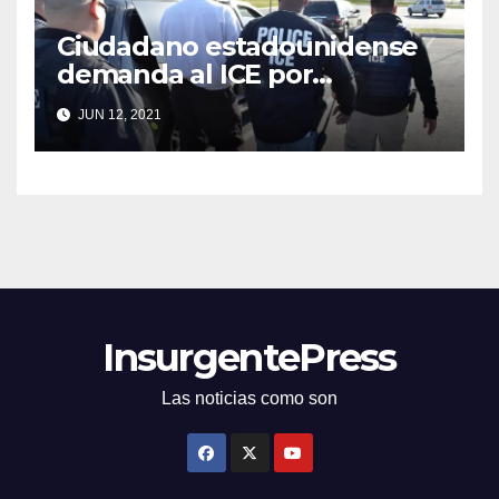
Ciudadano estadounidense
demanda al ICE por
detenerlo
JUN 12, 2021
InsurgentePress
Las noticias como son