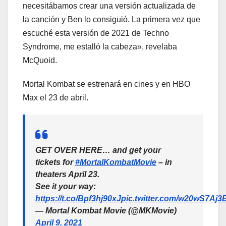
necesitábamos crear una versión actualizada de
la canción y Ben lo consiguió. La primera vez que
escuché esta versión de 2021 de Techno
Syndrome, me estalló la cabeza», revelaba
McQuoid.
Mortal Kombat se estrenará en cines y en HBO
Max el 23 de abril.
GET OVER HERE… and get your
tickets for
#MortalKombatMovie
– in
theaters April 23.
See it your way:
https://t.co/Bpf3hj90xJ
pic.twitter.com/w20wS7Aj3
— Mortal Kombat Movie (@MKMovie)
April 9, 2021