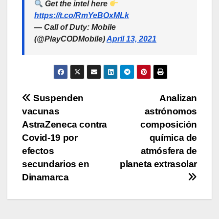
Get the intel here
https://t.co/RmYeBOxMLk
— Call of Duty: Mobile
(@PlayCODMobile)
April 13, 2021
Navegación
Suspenden
Analizan
vacunas
astrónomos
de
AstraZeneca contra
composición
entradas
Covid-19 por
química de
efectos
atmósfera de
secundarios en
planeta extrasolar
Dinamarca