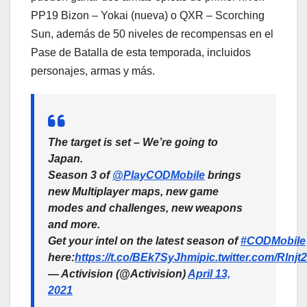
PP19 Bizon – Yokai (nueva) o QXR – Scorching
Sun, además de 50 niveles de recompensas en el
Pase de Batalla de esta temporada, incluidos
personajes, armas y más.
The target is set – We’re going to
Japan.
Season 3 of
@PlayCODMobile
brings
new Multiplayer maps, new game
modes and challenges, new weapons
and more.
Get your intel on the latest season of
#CODMobile
here:
https://t.co/BEk7SyJhmi
pic.twitter.com/Rlnjt
— Activision (@Activision)
April 13,
2021