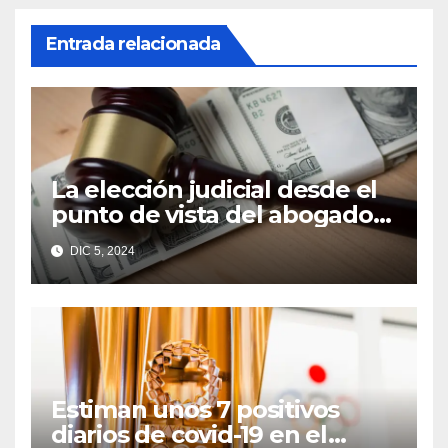
Entrada relacionada
La elección judicial desde el
punto de vista del abogado
Edgar Galindo Macedo
DIC 5, 2024
Estiman unos 7 positivos
diarios de covid-19 en el