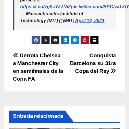
https://t.co/vg9sYk7NiZ
pic.twitter.com/SPCtwl1XI
— Massachusetts Institute of
Technology (MIT) (@MIT)
April 14, 2021
Navegación
Derrota Chelsea
Conquista
a Manchester City
Barcelona su 31ra
de
en semifinales de la
Copa del Rey
entradas
Copa FA
Entrada relacionada