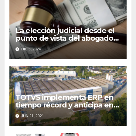
La elección judicial desde el
punto de vista del abogado
Edgar Galindo Macedo
DIC 5, 2024
TOTVS implementa ERP en
tiempo récord y anticipa en
tres meses el inicio de las
JUN 21, 2021
actividades de HND en
México