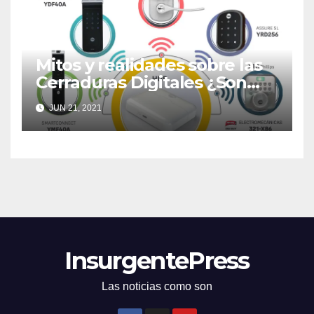
Mitos y realidades sobre las
Cerraduras Digitales ¿Son
realmente seguras?
JUN 21, 2021
InsurgentePress
Las noticias como son