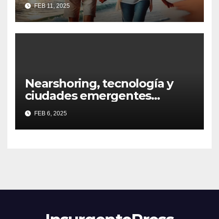
la tercera edad
FEB 11, 2025
Nearshoring, tecnología y
ciudades emergentes
definirán al Real Estate
FEB 6, 2025