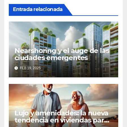
Entrada relacionada
Nearshoring y el auge de las
ciudades emergentes
FEB 19, 2025
Lujo y amenidades: la nueva
tendencia en viviendas para