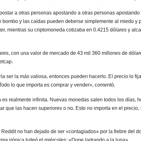
ostar a otras personas apostando a otras personas apostando 
de bombo y las caídas pueden deberse simplemente al miedo y pán
tter, mientras su criptomoneda cotizaba en 0.4215 dólares y al
res, con una valor de mercado de 43 mil 360 millones de dólar
etcap.
a ser la más valiosa, entonces pueden hacerlo. El precio lo fij
Todo lo que importa es comprar y vender», comentó.
 es realmente infinita. Nuevas monedas salen todos los días, h
 que las hacen superiores o no. Esto no importa en el precio, 
 Reddit no han dejado de ser «contagiados» por la fiebre del 
ma irónica tuiteó el miércoles: «Doge ladrando a la luna».