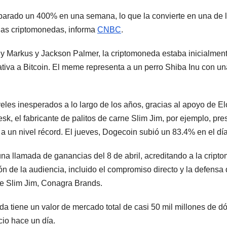
arado un 400% en una semana, lo que la convierte en una de la
las criptomonedas, informa
CNBC
.
ly Markus y Jackson Palmer, la criptomoneda estaba inicialmen
iva a Bitcoin. El meme representa a un perro Shiba Inu con una 
veles inesperados a lo largo de los años, gracias al apoyo de El
 el fabricante de palitos de carne Slim Jim, por ejemplo, pres
a un nivel récord. El jueves, Dogecoin subió un 83.4% en el dí
na llamada de ganancias del 8 de abril, acreditando a la cripto
 de la audiencia, incluido el compromiso directo y la defensa 
 de Slim Jim, Conagra Brands.
eda tiene un valor de mercado total de casi 50 mil millones de 
io hace un día.