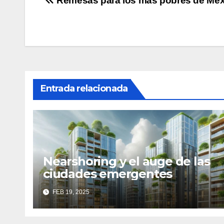
Navegación
Remesas para los más pobres de Méx
de
entradas
Entrada relacionada
Nearshoring y el auge de las
ciudades emergentes
FEB 19, 2025