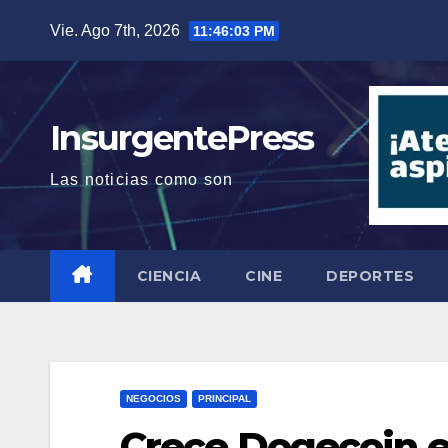
Saltar
Vie. Ago 7th, 2026
11:46:04 PM
al
contenido
InsurgentePress
Las noticias como son
CIENCIA
CINE
DEPORTES
NEGOCIOS
PRINCIPAL
Crece Dogecoin e