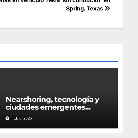
as en vehículo Tesla ‘sin conductor’ en
Spring, Texas
Nearshoring, tecnología y
ciudades emergentes
definirán al Real Estate
FEB 6, 2025