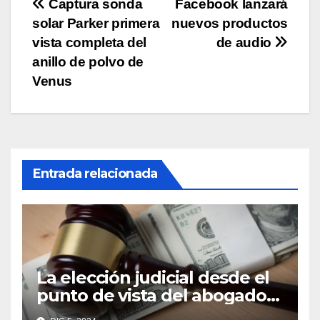
Navegación
Captura sonda
Facebook lanzará
solar Parker primera
nuevos productos
de
vista completa del
de audio
entradas
anillo de polvo de
Venus
Entrada relacionada
La elección judicial desde el
punto de vista del abogado
Edgar Galindo Macedo