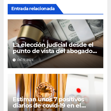
Entrada relacionada
La elección judicial desde el
punto de vista del abogado
Edgar Galindo Macedo
DIC 5, 2024
Estiman unos 7 positivos
diarios de covid-19 en el