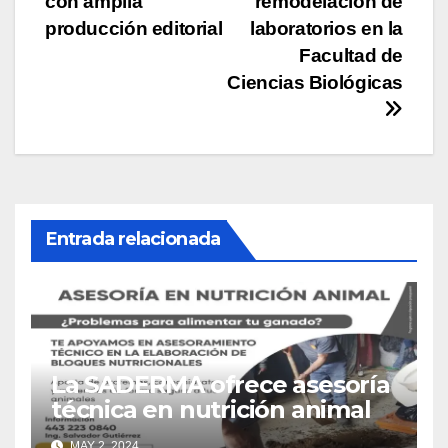
con amplia
remodelación de
entradas
producción editorial
laboratorios en la
Facultad de
Ciencias Biológicas
Entrada relacionada
La SADERMA ofrece asesoría
técnica en nutrición animal
MAY 2, 2024