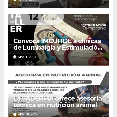
Convoca IMCUFIDE a clínicas
de Lumbalgia y Estimulación
Temprana
MAY 1, 2024
La SADERMA ofrece asesoría
técnica en nutrición animal
ABR 18, 2024